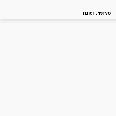
TEHOTENSTVO
Magazín
Taška na kočík: ktoré tašky na kočík sú módne a praktické z
Taška na kočík: ktoré t
28. marca 2025
0
Autor:
polgari@leadmedia.sk