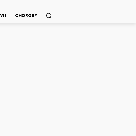
VIE
CHOROBY
 praktické zároveň?
ook
Twitter
Pinterest
WhatsApp