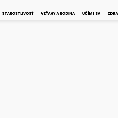
STAROSTLIVOSŤ
VZŤAHY A RODINA
UČÍME SA
ZDRA
ároveň?
ašky na kočík sú módne a
Faceb