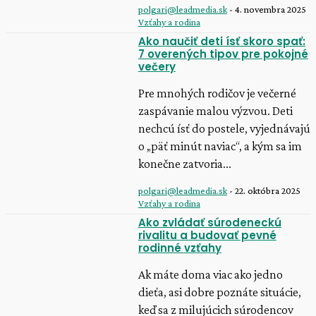
polgari@leadmedia.sk
-
4. novembra 2025
Vzťahy a rodina
Ako naučiť deti ísť skoro spať:
7 overených tipov pre pokojné
večery
Pre mnohých rodičov je večerné
zaspávanie malou výzvou. Deti
nechcú ísť do postele, vyjednávajú
o „päť minút naviac“, a kým sa im
konečne zatvoria...
polgari@leadmedia.sk
-
22. októbra 2025
Vzťahy a rodina
Ako zvládať súrodeneckú
rivalitu a budovať pevné
rodinné vzťahy
Ak máte doma viac ako jedno
dieťa, asi dobre poznáte situácie,
keď sa z milujúcich súrodencov