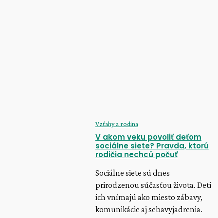
Vzťahy a rodina
Ako tráviť čas s deťmi počas leta: Najlepšie tip
na spoločné zážitky a zábavu
pavliscak
-
20. júla 2026
Tehotenstvo
Ako vybrať autosedačku pre dieťa: Praktický
sprievodca bezpečným výberom
pavliscak
-
8. júla 2026
Vzťahy a rodina
V akom veku povoliť deťom
sociálne siete? Pravda, ktorú
rodičia nechcú počuť
Sociálne siete sú dnes
prirodzenou súčasťou života. Deti
ich vnímajú ako miesto zábavy,
komunikácie aj sebavyjadrenia.