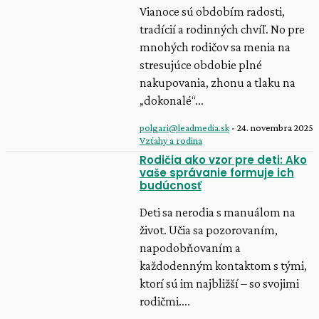
Vianoce sú obdobím radosti,
tradícií a rodinných chvíľ. No pre
mnohých rodičov sa menia na
stresujúce obdobie plné
nakupovania, zhonu a tlaku na
„dokonalé“...
polgari@leadmedia.sk
-
24. novembra 2025
Vzťahy a rodina
Rodičia ako vzor pre deti: Ako
vaše správanie formuje ich
budúcnosť
Deti sa nerodia s manuálom na
život. Učia sa pozorovaním,
napodobňovaním a
každodenným kontaktom s tými,
ktorí sú im najbližší – so svojimi
rodičmi....