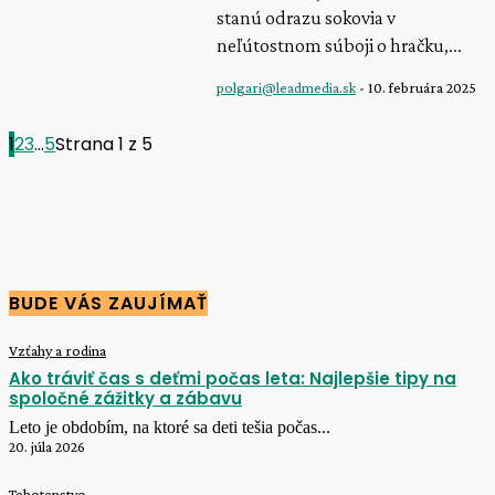
stanú odrazu sokovia v
neľútostnom súboji o hračku,...
polgari@leadmedia.sk
-
10. februára 2025
1
2
3
...
5
Strana 1 z 5
BUDE VÁS ZAUJÍMAŤ
Vzťahy a rodina
Ako tráviť čas s deťmi počas leta: Najlepšie tipy na
spoločné zážitky a zábavu
Leto je obdobím, na ktoré sa deti tešia počas...
20. júla 2026
Tehotenstvo