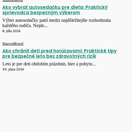
Ako vybrať autosedačku pre dieťa: Praktický
sprievodca bezpečným výberom
Výber autosedačky patrí medzi najdôležitejšie rozhodnutia
každého rodiča. Nejde...
8. júla 2026
Starostlivosť
Ako chrániť deti pred horúčavami: Praktické tipy
pre bezpečné leto bez zdravotných rizík
Leto je pre deti obdobím prázdnin, hier a pobytu...
30. júna 2026
ZAUJÍMAVÉ ČLÁNKY
Vzťahy a rodina
Ako tráviť čas s deťmi počas leta: Najlepšie tipy na
spoločné zážitky a zábavu
Leto je obdobím, na ktoré sa deti tešia počas...