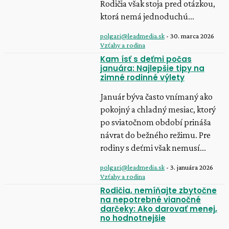
Rodičia však stoja pred otázkou,
ktorá nemá jednoduchú...
polgari@leadmedia.sk
-
30. marca 2026
Vzťahy a rodina
Kam ísť s deťmi počas
januára: Najlepšie tipy na
zimné rodinné výlety
Január býva často vnímaný ako
pokojný a chladný mesiac, ktorý
po sviatočnom období prináša
návrat do bežného režimu. Pre
rodiny s deťmi však nemusí...
polgari@leadmedia.sk
-
3. januára 2026
Vzťahy a rodina
Rodičia, nemíňajte zbytočne
na nepotrebné vianočné
darčeky: Ako darovať menej,
no hodnotnejšie