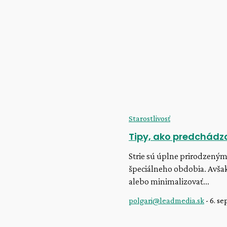
Najlepšie tipy na spoločné zážitky a
zábavu
pavliscak
-
20. júla 2026
Starostlivosť
Tipy, ako predchádza
Strie sú úplne prirodzený
špeciálneho obdobia. Avšak
alebo minimalizovať...
polgari@leadmedia.sk
-
6. s