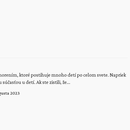
horením, ktoré postihuje mnoho detí po celom svete. Napriek
účasťou u detí. Ak ste zistili, že...
gusta 2023