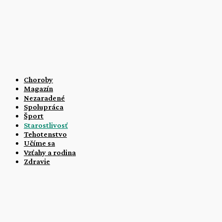
Úvod
Starostlivosť
STAROSTLIVOSŤ
Choroby
Magazín
Nezaradené
Spolupráca
Šport
Starostlivosť
Tehotenstvo
Učíme sa
Vzťahy a rodina
Zdravie
Starostlivosť
Ako sa starať o dvojičky: Užitočné rady