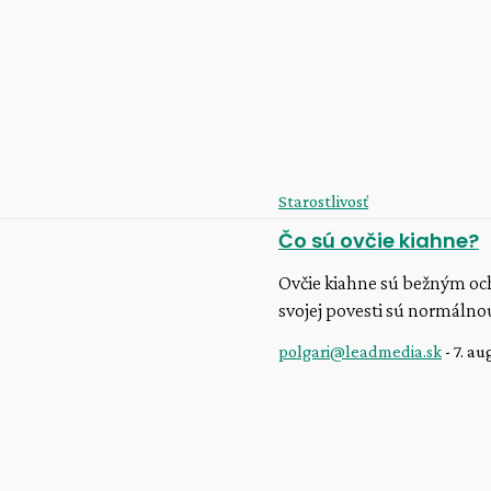
Starostlivosť
Čo sú ovčie kiahne?
Ovčie kiahne sú bežným oc
svojej povesti sú normálnou s
polgari@leadmedia.sk
-
7. au