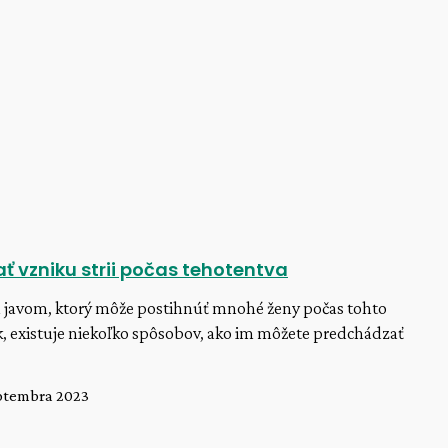
ť vzniku strii počas tehotentva
m javom, ktorý môže postihnúť mnohé ženy počas tohto
, existuje niekoľko spôsobov, ako im môžete predchádzať
eptembra 2023