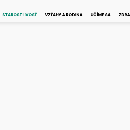
STAROSTLIVOSŤ
VZŤAHY A RODINA
UČÍME SA
ZDRA