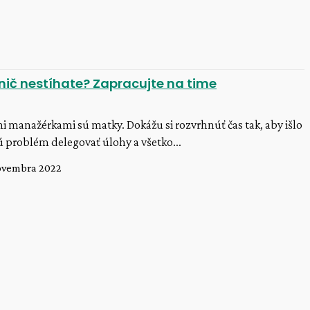
 nič nestíhate? Zapracujte na time
mi manažérkami sú matky. Dokážu si rozvrhnúť čas tak, aby išlo
 problém delegovať úlohy a všetko...
novembra 2022