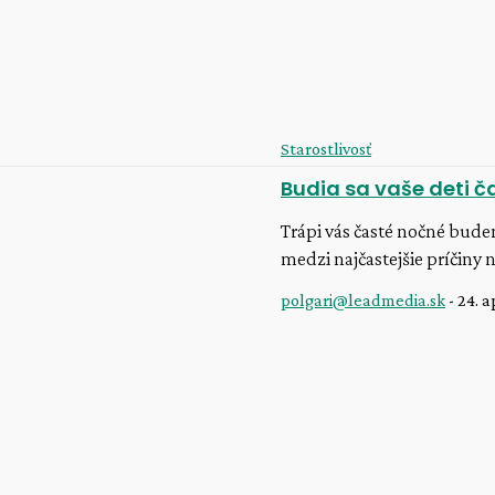
Starostlivosť
Budia sa vaše deti č
Trápi vás časté nočné buden
medzi najčastejšie príčiny
polgari@leadmedia.sk
-
24. a