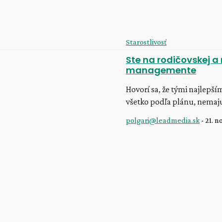
Starostlivosť
Ste na rodičovskej a
managemente
Hovorí sa, že tými najlepší
všetko podľa plánu, nemajú
polgari@leadmedia.sk
-
21. 