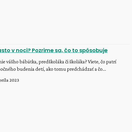
asto v noci? Pozrime sa, čo to spôsobuje
ie vášho bábätka, predškoláka či školáka? Viete, čo patrí
 nočného budenia detí, ako tomu predchádzať a čo...
príla 2023