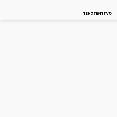
TEHOTENSTVO
Choroby
Ako podporiť mužskú plodnosť a zlepšiť hodnoty spermiog
Ako podporiť mužskú pl
12. apríla 2023
0
Autor:
polgari@leadmedia.sk