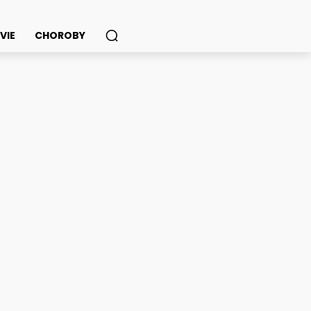
VIE
CHOROBY
y spermiogramu?
ook
Twitter
Pinterest
WhatsApp