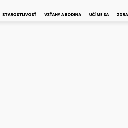
STAROSTLIVOSŤ
VZŤAHY A RODINA
UČÍME SA
ZDRA
ramu?
odnosť a zlepšiť hodnot
Faceb